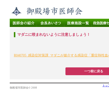
マダニに咬まれないように注意しましょう！
R040705_感染症対策課_マダニが媒介する感染症「重症熱
一つ前に戻る
トッ
御殿場市医師会© 2008